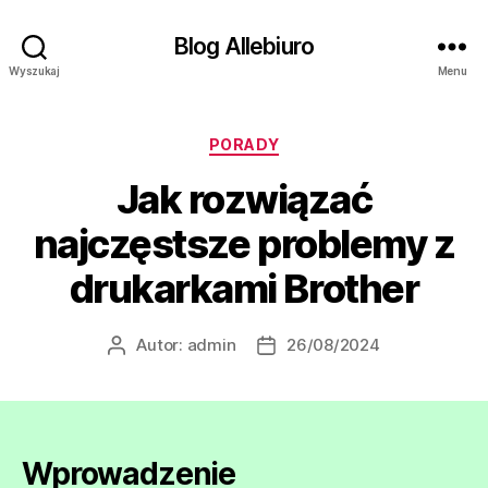
Blog Allebiuro
Wyszukaj
Menu
Kategorie
PORADY
Jak rozwiązać
najczęstsze problemy z
drukarkami Brother
Autor:
admin
26/08/2024
Autor
Data
wpisu
wpisu
Wprowadzenie