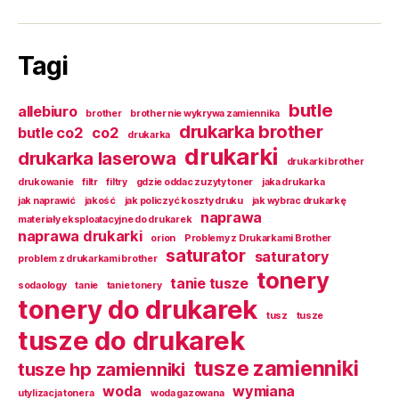
Tagi
butle
allebiuro
brother
brother nie wykrywa zamiennika
drukarka brother
butle co2
co2
drukarka
drukarki
drukarka laserowa
drukarki brother
drukowanie
filtr
filtry
gdzie oddac zuzyty toner
jaka drukarka
jak naprawić
jakość
jak policzyć koszty druku
jak wybrac drukarkę
naprawa
materiały eksploatacyjne do drukarek
naprawa drukarki
orion
Problemy z Drukarkami Brother
saturator
saturatory
problem z drukarkami brother
tonery
tanie tusze
sodaology
tanie
tanie tonery
tonery do drukarek
tusz
tusze
tusze do drukarek
tusze zamienniki
tusze hp zamienniki
woda
wymiana
utylizacja tonera
woda gazowana