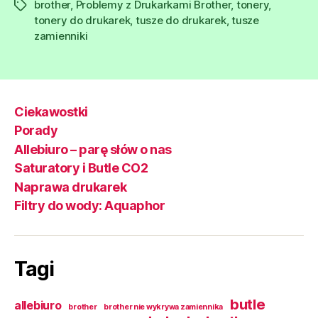
brother
,
Problemy z Drukarkami Brother
,
tonery
,
Tagi
tonery do drukarek
,
tusze do drukarek
,
tusze
zamienniki
Ciekawostki
Porady
Allebiuro – parę słów o nas
Saturatory i Butle CO2
Naprawa drukarek
Filtry do wody: Aquaphor
Tagi
butle
allebiuro
brother
brother nie wykrywa zamiennika