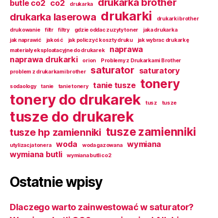
drukarka brother
butle co2
co2
drukarka
drukarki
drukarka laserowa
drukarki brother
drukowanie
filtr
filtry
gdzie oddac zuzyty toner
jaka drukarka
jak naprawić
jakość
jak policzyć koszty druku
jak wybrac drukarkę
naprawa
materiały eksploatacyjne do drukarek
naprawa drukarki
orion
Problemy z Drukarkami Brother
saturator
saturatory
problem z drukarkami brother
tonery
tanie tusze
sodaology
tanie
tanie tonery
tonery do drukarek
tusz
tusze
tusze do drukarek
tusze zamienniki
tusze hp zamienniki
woda
wymiana
utylizacja tonera
woda gazowana
wymiana butli
wymiana butli co2
Ostatnie wpisy
Dlaczego warto zainwestować w saturator?