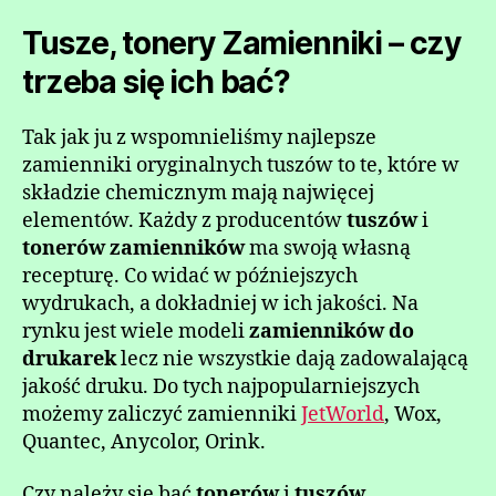
Tusze, tonery Zamienniki – czy
trzeba się ich bać?
Tak jak ju z wspomnieliśmy najlepsze
zamienniki oryginalnych tuszów to te, które w
składzie chemicznym mają najwięcej
elementów. Każdy z producentów
tuszów
i
tonerów zamienników
ma swoją własną
recepturę. Co widać w późniejszych
wydrukach, a dokładniej w ich jakości. Na
rynku jest wiele modeli
zamienników do
drukarek
lecz nie wszystkie dają zadowalającą
jakość druku. Do tych najpopularniejszych
możemy zaliczyć zamienniki
JetWorld
, Wox,
Quantec, Anycolor, Orink.
Czy należy się bać
tonerów
i
tuszów