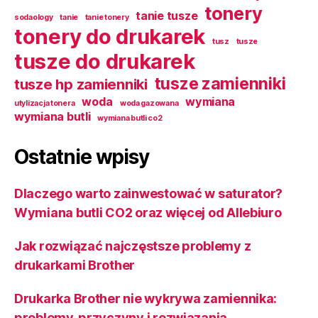
tonery
tanie tusze
sodaology
tanie
tanie tonery
tonery do drukarek
tusz
tusze
tusze do drukarek
tusze zamienniki
tusze hp zamienniki
woda
wymiana
utylizacja tonera
woda gazowana
wymiana butli
wymiana butli co2
Ostatnie wpisy
Dlaczego warto zainwestować w saturator?
Wymiana butli CO2 oraz więcej od Allebiuro
Jak rozwiązać najczęstsze problemy z
drukarkami Brother
Drukarka Brother nie wykrywa zamiennika:
problemy, przyczyny i rozwiązania