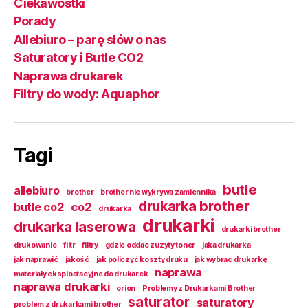
Ciekawostki
Porady
Allebiuro – parę słów o nas
Saturatory i Butle CO2
Naprawa drukarek
Filtry do wody: Aquaphor
Tagi
butle
allebiuro
brother
brother nie wykrywa zamiennika
drukarka brother
butle co2
co2
drukarka
drukarki
drukarka laserowa
drukarki brother
drukowanie
filtr
filtry
gdzie oddac zuzyty toner
jaka drukarka
jak naprawić
jakość
jak policzyć koszty druku
jak wybrac drukarkę
naprawa
materiały eksploatacyjne do drukarek
naprawa drukarki
orion
Problemy z Drukarkami Brother
saturator
saturatory
problem z drukarkami brother