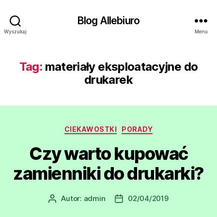
Blog Allebiuro
Wyszukaj
Menu
Tag:
materiały eksploatacyjne do
drukarek
Kategorie
CIEKAWOSTKI
PORADY
Czy warto kupować
zamienniki do drukarki?
Autor:
admin
02/04/2019
Autor
Data
wpisu
wpisu