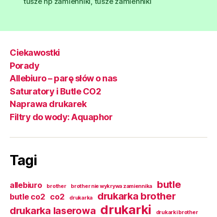
tusze hp zamienniki
,
tusze zamienniki
Ciekawostki
Porady
Allebiuro – parę słów o nas
Saturatory i Butle CO2
Naprawa drukarek
Filtry do wody: Aquaphor
Tagi
butle
allebiuro
brother
brother nie wykrywa zamiennika
drukarka brother
butle co2
co2
drukarka
drukarki
drukarka laserowa
drukarki brother