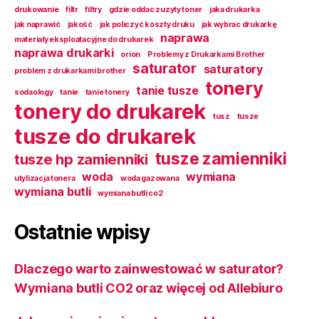
drukowanie
filtr
filtry
gdzie oddac zuzyty toner
jaka drukarka
jak naprawić
jakość
jak policzyć koszty druku
jak wybrac drukarkę
naprawa
materiały eksploatacyjne do drukarek
naprawa drukarki
orion
Problemy z Drukarkami Brother
saturator
saturatory
problem z drukarkami brother
tonery
tanie tusze
sodaology
tanie
tanie tonery
tonery do drukarek
tusz
tusze
tusze do drukarek
tusze zamienniki
tusze hp zamienniki
woda
wymiana
utylizacja tonera
woda gazowana
wymiana butli
wymiana butli co2
Ostatnie wpisy
Dlaczego warto zainwestować w saturator?
Wymiana butli CO2 oraz więcej od Allebiuro