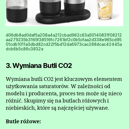
d06db8ad0daf5a208a4a212cbad962c63a50140831f08212
aa279235b3165f38516fc7261bf2c0b5cfaa2d338e965cd95
01cdb1011a3dbd82cd22f5bd12da6973cac288dcac42445a
dcb6b5c86c3832a
3. Wymiana Butli CO2
Wymiana butli CO2 jest kluczowym elementem
użytkowania saturatorów. W zależności od
modelu i producenta, proces ten może się nieco
różnić. Skupimy się na butlach różowych i
niebieskich, które są najczęściej używane.
Butle różowe: