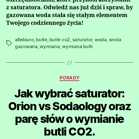
z saturatora. Odwiedź nas już dziś i spraw, by
gazowana woda stała się stałym elementem
Twojego codziennego życia!
allebiuro
,
butle
,
butle co2
,
saturator
,
woda
,
woda
Tagi
gazowana
,
wymiana
,
wymiana butli
Kategorie
PORADY
Jak wybrać saturator:
Orion vs Sodaology oraz
parę słów o wymianie
butli CO2.