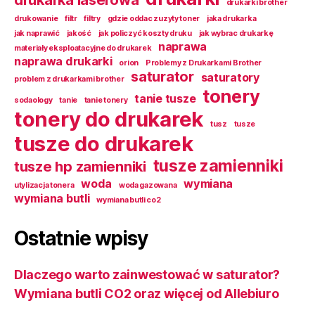
drukarki brother
drukowanie
filtr
filtry
gdzie oddac zuzyty toner
jaka drukarka
jak naprawić
jakość
jak policzyć koszty druku
jak wybrac drukarkę
naprawa
materiały eksploatacyjne do drukarek
naprawa drukarki
orion
Problemy z Drukarkami Brother
saturator
saturatory
problem z drukarkami brother
tonery
tanie tusze
sodaology
tanie
tanie tonery
tonery do drukarek
tusz
tusze
tusze do drukarek
tusze zamienniki
tusze hp zamienniki
woda
wymiana
utylizacja tonera
woda gazowana
wymiana butli
wymiana butli co2
Ostatnie wpisy
Dlaczego warto zainwestować w saturator?
Wymiana butli CO2 oraz więcej od Allebiuro