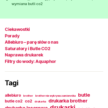
wymiana butli co2
Ciekawostki
Porady
Allebiuro – parę słów o nas
Saturatory i Butle CO2
Naprawa drukarek
Filtry do wody: Aquaphor
Tagi
butle
allebiuro
brother
brother nie wykrywa zamiennika
drukarka brother
butle co2
co2
drukarka
drukarki
drukarka laserowa