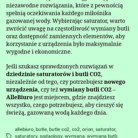
niezawodne rozwiązania, które z pewnością
spełnią oczekiwania każdego miłośnika
gazowanej wody. Wybierając saturator, warto
zwrócić uwagę na częstotliwość wymiany butli
oraz dostępność zamiennych elementów, aby
korzystanie z urządzenia było maksymalnie
wygodne i ekonomiczne.
Jeśli szukasz sprawdzonych rozwiązań w
dziedzinie saturatorów i butli CO2
,
niezależnie od tego, czy potrzebujesz
nowego
urządzenia
, czy też
wymiany butli CO2
–
AlleBiuro
jest miejscem, gdzie znajdziesz
wszystko, czego potrzebujesz, aby cieszyć się
świeżą, gazowaną wodą każdego dnia.
allebiuro
,
butle
,
butle co2
,
co2
,
orion
,
saturator
,
saturatory
,
sodaology
,
wymiana
,
wymiana butli
,
Tagi