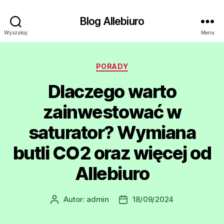
Blog Allebiuro
Wyszukaj
Menu
Kategorie
PORADY
Dlaczego warto
zainwestować w
saturator? Wymiana
butli CO2 oraz więcej od
Allebiuro
Autor:
admin
18/09/2024
Autor
Data
wpisu
wpisu