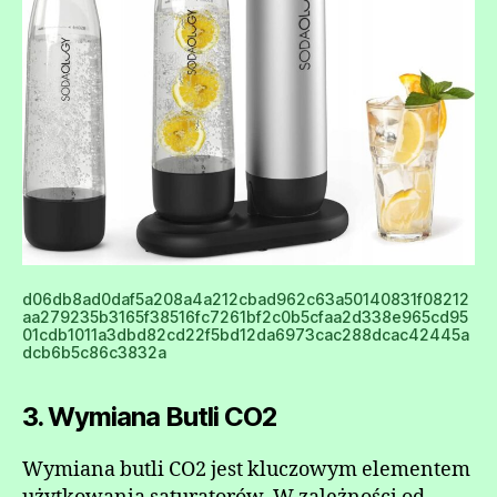
d06db8ad0daf5a208a4a212cbad962c63a50140831f08212
aa279235b3165f38516fc7261bf2c0b5cfaa2d338e965cd95
01cdb1011a3dbd82cd22f5bd12da6973cac288dcac42445a
dcb6b5c86c3832a
3. Wymiana Butli CO2
Wymiana butli CO2 jest kluczowym elementem