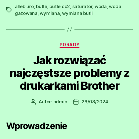
allebiuro
,
butle
,
butle co2
,
saturator
,
woda
,
woda
Tagi
gazowana
,
wymiana
,
wymiana butli
Kategorie
PORADY
Jak rozwiązać
najczęstsze problemy z
drukarkami Brother
Autor:
admin
26/08/2024
Autor
Data
wpisu
wpisu
Wprowadzenie