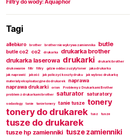
Filtry do wody: Aquaphor
Tagi
butle
allebiuro
brother
brother nie wykrywa zamiennika
drukarka brother
butle co2
co2
drukarka
drukarki
drukarka laserowa
drukarki brother
drukowanie
filtr
filtry
gdzie oddac zuzyty toner
jaka drukarka
jak naprawić
jakość
jak policzyć koszty druku
jak wybrac drukarkę
naprawa
materiały eksploatacyjne do drukarek
naprawa drukarki
orion
Problemy z Drukarkami Brother
saturator
saturatory
problem z drukarkami brother
tonery
tanie tusze
sodaology
tanie
tanie tonery
tonery do drukarek
tusz
tusze
tusze do drukarek
tusze zamienniki
tusze hp zamienniki