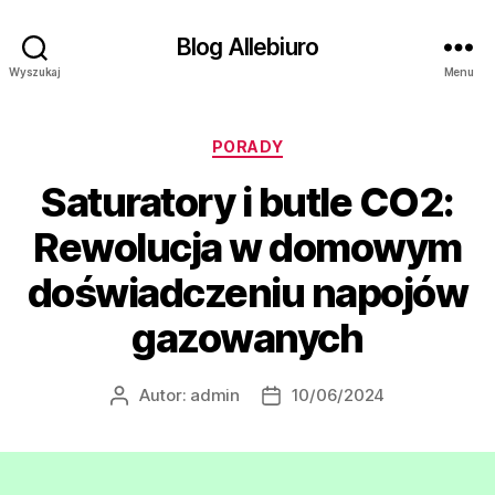
Blog Allebiuro
Wyszukaj
Menu
Kategorie
PORADY
Saturatory i butle CO2:
Rewolucja w domowym
doświadczeniu napojów
gazowanych
Autor:
admin
10/06/2024
Autor
Data
wpisu
wpisu